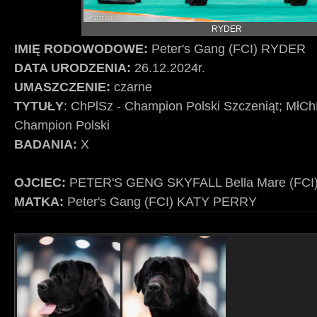
RYDER
IMIĘ RODOWODOWE:
Peter's Gang (FCI) RYDER
DATA URODZENIA:
26.12.2024r.
UMASZCZENIE:
czarne
TYTUŁY
: ChPlSz - Champion Polski Szczeniąt; MłC
Champion Polski
BADANIA:
X
OJCIEC:
PETER'S GENG SKYFALL Bella Mare (FCI
MATKA:
Peter's Gang (FCI) KATY PERRY